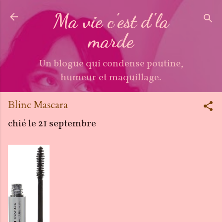
Accéder au contenu principal
Ma vie c'est d'la
marde
Un blogue qui condense poutine,
humeur et maquillage.
Blinc Mascara
chié le
21 septembre