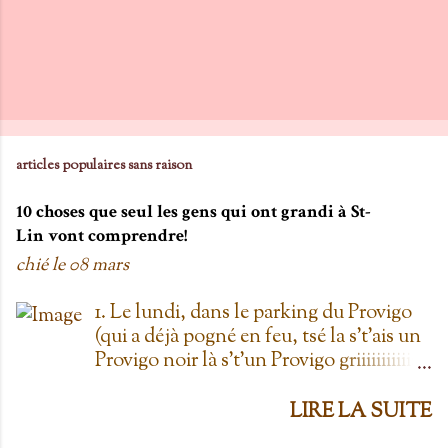
articles populaires sans raison
10 choses que seul les gens qui ont grandi à St-
Lin vont comprendre!
chié le
08 mars
1. Le lundi, dans le parking du Provigo
(qui a déjà pogné en feu, tsé la s't'ais un
Provigo noir là s't'un Provigo griiiiiiiiiiis)
y a des expositions de chars. Des fois,
t'oublie qu'on est lundi mais là tu vois
LIRE LA SUITE
les chars à la Ramone dans le parking