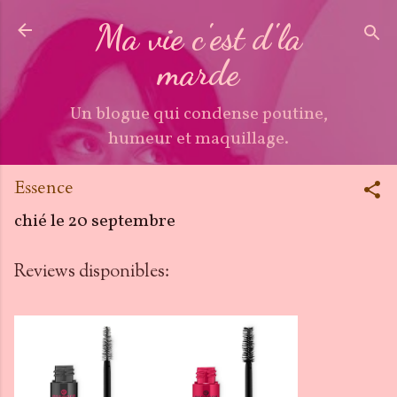
Accéder au contenu principal
Ma vie c'est d'la
marde
Un blogue qui condense poutine,
humeur et maquillage.
Essence
chié le
20 septembre
Reviews disponibles: