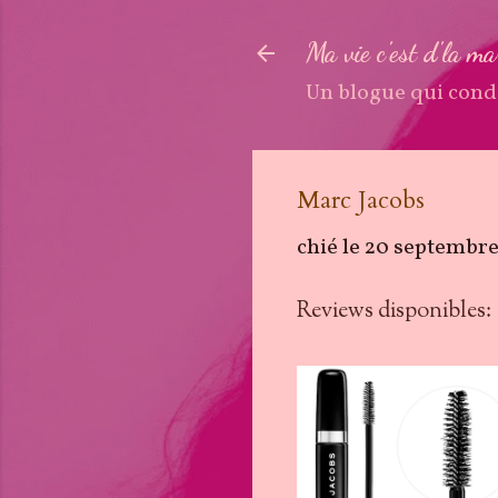
Ma vie c'est d'la m
Un blogue qui cond
Marc Jacobs
chié le
20 septembr
Reviews disponibles: