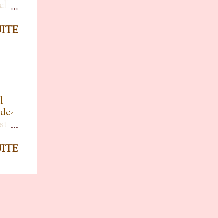
elle
 par
tait
UITE
 de
, Le
Il
ces
,
l
-de-
, 3x
st
rce
UITE
ne
...
nna
'bad
e