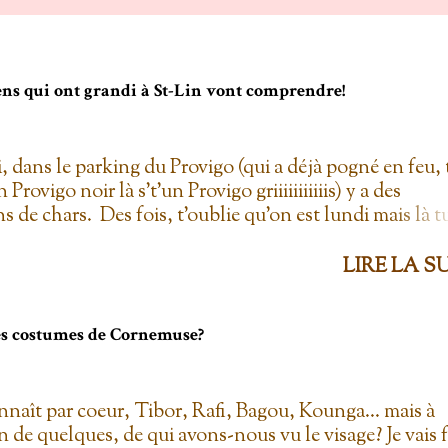
gens qui ont grandi à St-Lin vont comprendre!
i, dans le parking du Provigo (qui a déjà pogné en feu, 
un Provigo noir là s't'un Provigo griiiiiiiiiiis) y a des
s de chars. Des fois, t'oublie qu'on est lundi mais là t
hars à la Ramone dans le parking pis t'es comme '' ben
 lundi ''. Life hack du Provigo: si tu te rends à la
LIRE LA S
ie, tu peux demander un biscuit et y vont t'en donner
'el jure. On allait toujours au Provigo.... parce que y en 
per C! 2. L'entrepôt en Folie Fuck le Dollarama quand
les costumes de Cornemuse?
pôt en Folie! Ayant également déjà pogné en feu il y a
ine d'années, ce magasin est génial! Certes, c'est plus 
o, mais dans mon temps, à la caisse, il y avait une assi
nnaît par coeur, Tibor, Rafi, Bagou, Kounga... mais à
 de sucre à crème... pis yolo que j'en prenais plus qu'u
n de quelques, de qui avons-nous vu le visage? Je vais f