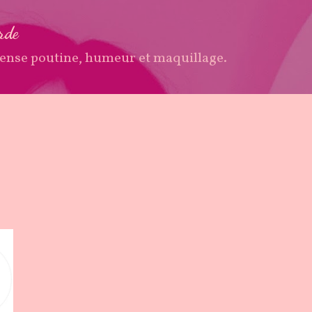
Accéder au contenu principal
arde
ense poutine, humeur et maquillage.
e