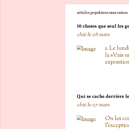
articles populaires sans raison
10 choses que seul les 
chié le
08 mars
1. Le lund
la s't'ais 
exposition
vois les c
toi, on est
boulanger
gratis; j't
pas de Su
Qui se cache derrière 
as L'entre
chié le
07 mars
d'une diza
qu'au Doll
On les co
de testers
l'exceptio