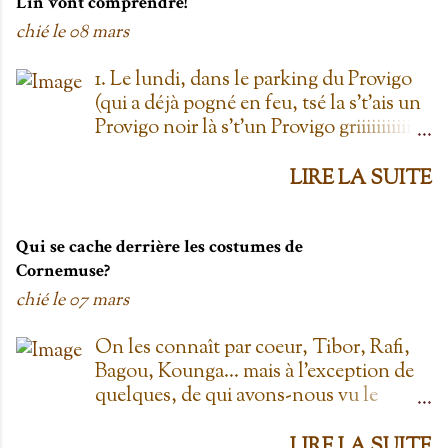
Lin vont comprendre!
chié le
08 mars
1. Le lundi, dans le parking du Provigo
(qui a déjà pogné en feu, tsé la s't'ais un
Provigo noir là s't'un Provigo griiiiiiiiiiis)
y a des expositions de chars. Des fois,
t'oublie qu'on est lundi mais là tu vois
LIRE LA SUITE
les chars à la Ramone dans le parking
pis t'es comme '' ben oui toi, on est
lundi ''. Life hack du Provigo: si tu te
Qui se cache derrière les costumes de
rends à la boulangerie, tu peux
Cornemuse?
demander un biscuit et y vont t'en
chié le
07 mars
donner un gratis; j't'el jure. On allait
toujours au Provigo.... parce que y en
On les connaît par coeur, Tibor, Rafi,
avait pas de Super C! 2. L'entrepôt en
Bagou, Kounga... mais à l'exception de
Folie Fuck le Dollarama quand tu as
quelques, de qui avons-nous vu le
L'entrepôt en Folie! Ayant également
visage? Je vais faire les principaux
déjà pogné en feu il y a plus d'une
personnages; allez-y! Cornemuse, Jouée
LIRE LA SUITE