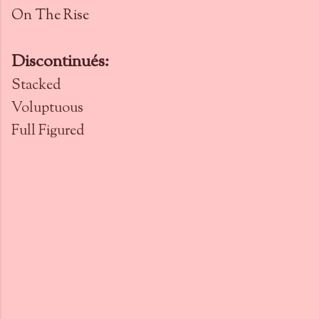
On The Rise
Discontinués:
Stacked
Voluptuous
Full Figured
C
o
m
m
e
n