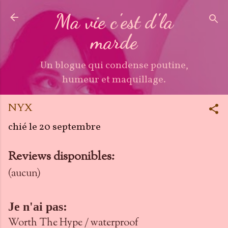
Accéder au contenu principal
Ma vie c'est d'la
marde
Un blogue qui condense poutine,
humeur et maquillage.
NYX
chié le
20 septembre
Reviews disponibles:
(aucun)
Je n'ai pas:
Worth The Hype / waterproof