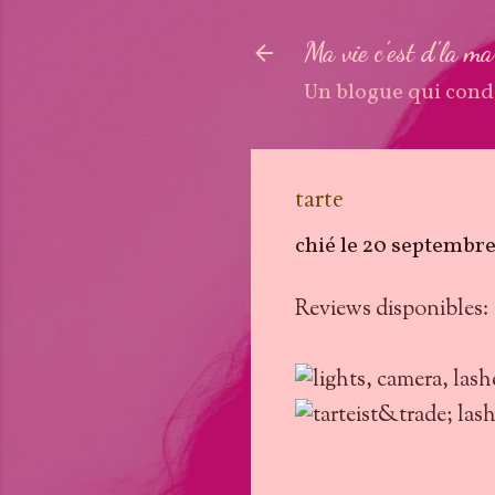
Ma vie c'est d'la m
Un blogue qui cond
tarte
chié le
20 septembr
Reviews disponibles: