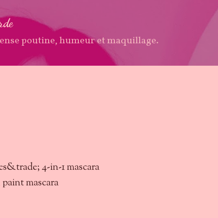
Accéder au contenu principal
arde
ense poutine, humeur et maquillage.
e