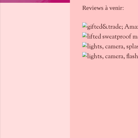
Reviews à venir:
C
o
m
m
e
n