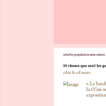
articles populaires sans raison
10 choses que seul les 
chié le
08 mars
1. Le lund
la s't'ais 
exposition
vois les c