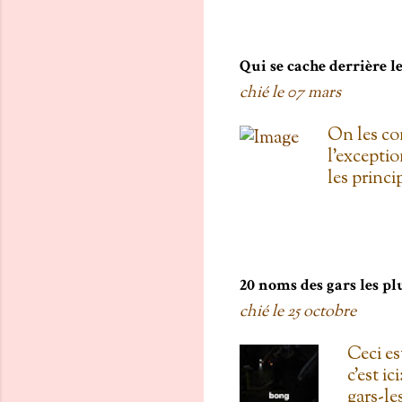
toi, on est
boulanger
gratis; j't
pas de Su
Qui se cache derrière 
as L'entre
chié le
07 mars
d'une diza
qu'au Doll
On les co
de testers
l'exceptio
carré! 3. 
les princ
Proulx ( U
Roxanne Bo
une fois 
Mémoires 
la loi ) T
20 noms des gars les pl
Polygraphe
chié le
25 octobre
était une
Home Depo
Ceci est
Joué par 
c'est i
Monica la 
gars-le