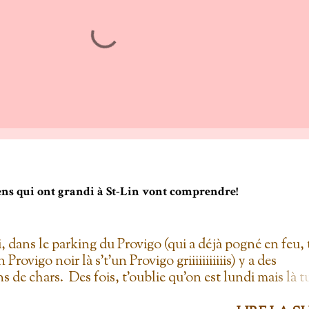
gens qui ont grandi à St-Lin vont comprendre!
i, dans le parking du Provigo (qui a déjà pogné en feu, 
un Provigo noir là s't'un Provigo griiiiiiiiiiis) y a des
s de chars. Des fois, t'oublie qu'on est lundi mais là t
hars à la Ramone dans le parking pis t'es comme '' ben