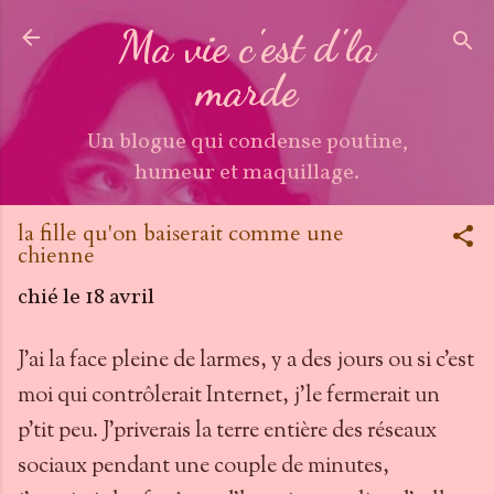
Accéder au contenu principal
Ma vie c'est d'la
marde
Un blogue qui condense poutine,
humeur et maquillage.
la fille qu'on baiserait comme une
chienne
chié le
18 avril
J'ai la face pleine de larmes, y a des jours ou si c'est
moi qui contrôlerait Internet, j'le fermerait un
p'tit peu. J'priverais la terre entière des réseaux
sociaux pendant une couple de minutes,