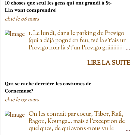
10 choses que seul les gens qui ont grandi à St-
Lin vont comprendre!
chié le
08 mars
1. Le lundi, dans le parking du Provigo
(qui a déjà pogné en feu, tsé la s't'ais un
Provigo noir là s't'un Provigo griiiiiiiiiiis)
y a des expositions de chars. Des fois,
t'oublie qu'on est lundi mais là tu vois
LIRE LA SUITE
les chars à la Ramone dans le parking
pis t'es comme '' ben oui toi, on est
lundi ''. Life hack du Provigo: si tu te
Qui se cache derrière les costumes de
rends à la boulangerie, tu peux
Cornemuse?
demander un biscuit et y vont t'en
chié le
07 mars
donner un gratis; j't'el jure. On allait
toujours au Provigo.... parce que y en
On les connaît par coeur, Tibor, Rafi,
avait pas de Super C! 2. L'entrepôt en
Bagou, Kounga... mais à l'exception de
Folie Fuck le Dollarama quand tu as
quelques, de qui avons-nous vu le
L'entrepôt en Folie! Ayant également