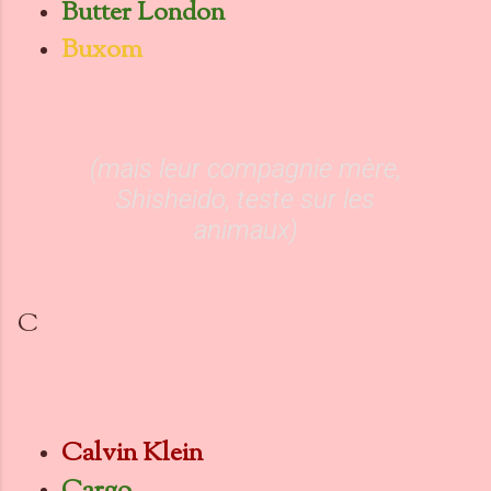
Butter London
Buxom
(mais leur compagnie mère,
Shisheido, teste sur les
animaux)
C
Calvin Klein