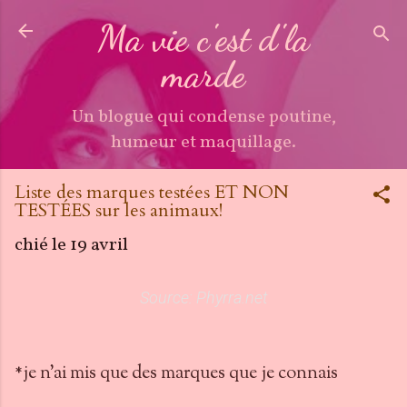
Accéder au contenu principal
Ma vie c'est d'la
marde
Un blogue qui condense poutine,
humeur et maquillage.
Liste des marques testées ET NON
TESTÉES sur les animaux!
chié le
19 avril
Source: Phyrra.net
*je n'ai mis que des marques que je connais