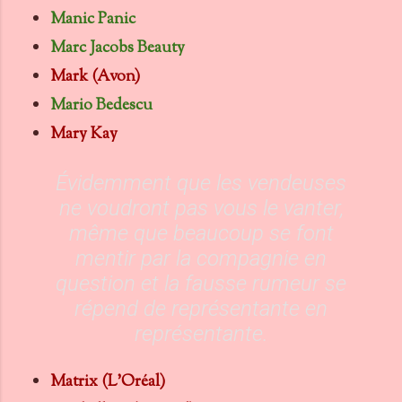
Manic Panic
Marc Jacobs Beauty
Mark (Avon)
Mario Bedescu
Mary Kay
Évidemment que les vendeuses
ne voudront pas vous le vanter,
même que beaucoup se font
mentir par la compagnie en
question et la fausse rumeur se
répend de représentante en
représentante.
Matrix (L'Oréal)