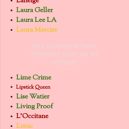
Laneige
Laura Geller
Laura Lee LA
Laura Mercier
(leur compagnie mère,
Shisheido, teste sur les
animaux)
Lime Crime
Lipstick Queen
Lise Watier
Living Proof
L'Occitane
Lorac