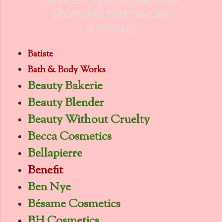
(mais leur compagnie mère,
Shisheido, teste sur les
animaux)
Batiste
Bath & Body Works
Beauty Bakerie
Beauty Blender
Beauty Without Cruelty
Becca Cosmetics
Bellapierre
Benefit
Ben Nye
Bésame Cosmetics
BH Cosmetics