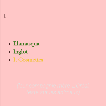
I
Illamasqua
Inglot
It Cosmetics
(leur compagnie mère, L'Oréal,
teste sur les animaux)