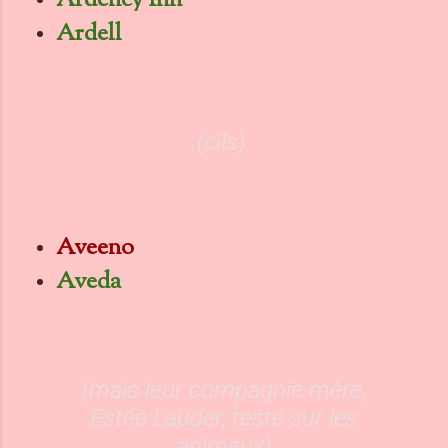
Ardency Inn
Ardell
(cils)
Aveeno
Aveda
(mais leur compagnie mère,
Estée Lauder, teste sur les
animaux)