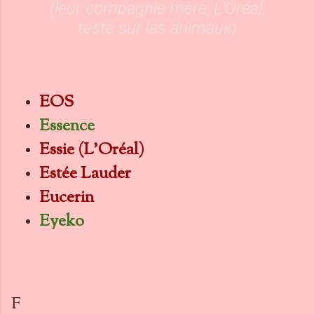
(leur compagnie mère, L'Oréal,
teste sur les animaux)
EOS
Essence
Essie (L'Oréal)
Estée Lauder
Eucerin
Eyeko
F