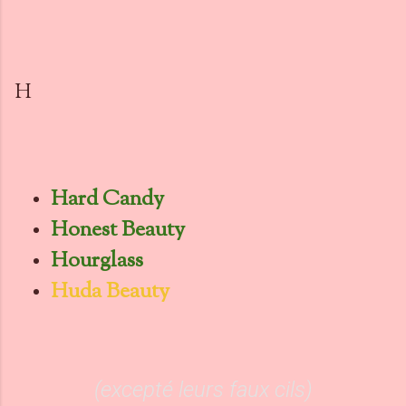
H
Hard Candy
Honest Beauty
Hourglass
Huda Beauty
(excepté leurs faux cils)