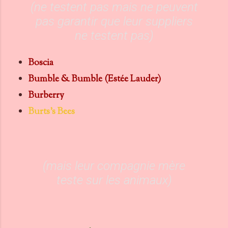
(ne testent pas mais ne peuvent
pas garantir que leur suppliers
ne testent pas)
Boscia
Bumble & Bumble (Estée Lauder)
Burberry
Burts's Bees
(mais leur compagnie mère
teste sur les animaux)