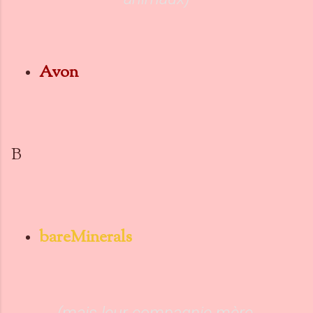
Avon
B
bareMinerals