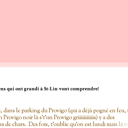
gens qui ont grandi à St-Lin vont comprendre!
i, dans le parking du Provigo (qui a déjà pogné en feu, 
un Provigo noir là s't'un Provigo griiiiiiiiiiis) y a des
s de chars. Des fois, t'oublie qu'on est lundi mais là t