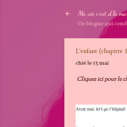
Ma vie c'est d'la m
Un blogue qui cond
L'enfant (chapitre 1
chié le
13 mai
Cliquez ici pour le c
Avoir mal,
let’s go
l’hôpital!