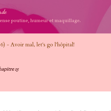
Accéder au contenu principal
arde
ense poutine, humeur et maquillage.
6) - Avoir mal, let's go l'hôpital!
hapitre 15