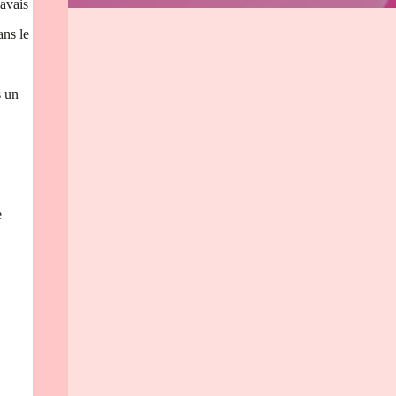
’avais
ans le
s un
e