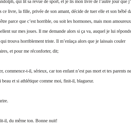
olph, qui lit sa revue de sport, et je lis mon livre de l’autre jour que j
ce livre, la fille, privée de son amant, décide de tuer elle et son bébé d
t être parce que c’est horrible, ou soit les hormones, mais mon amoureux
ellent sur mes joues. Il me demande alors si ça va, auquel je lui répond
qui trouva horriblement triste. Il m’enlaça alors que je laissais couler
res, et pour me réconforter, dit;
er, commence-t-il, sérieux, car ton enfant n’est pas mort et tes parents n
 beau et si athlétique comme moi, finit-il, blagueur.
rire.
 dit-il, du même ton. Bonne nuit!