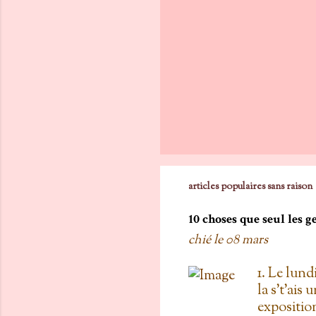
articles populaires sans raison
10 choses que seul les 
chié le
08 mars
1. Le lund
la s't'ais 
exposition