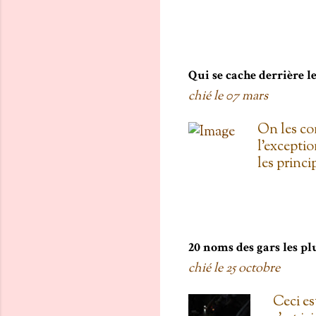
vois les c
toi, on est
boulanger
gratis; j't
pas de Su
Qui se cache derrière 
as L'entre
chié le
07 mars
d'une diza
qu'au Doll
On les co
de testers
l'exceptio
carré! 3. 
les princ
Proulx ( U
Roxanne Bo
une fois 
Mémoires 
la loi ) T
20 noms des gars les pl
Polygraphe
chié le
25 octobre
était une
Home Depo
Ceci est