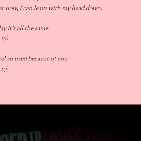
er now, I can leave with my head down.
oday it's all the same
rry)
feel so used because of you
rry)