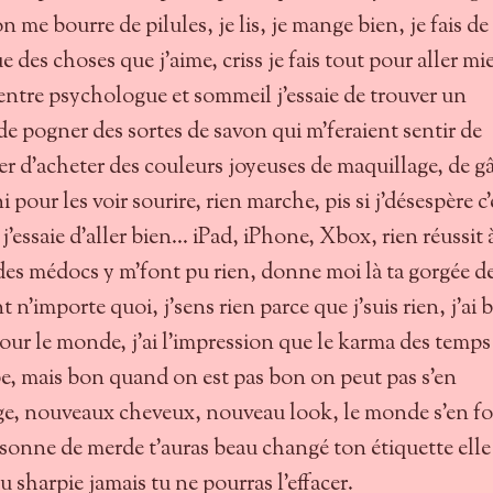
n me bourre de pilules, je lis, je mange bien, je fais de
que des choses que j'aime, criss je fais tout pour aller mi
 entre psychologue et sommeil j'essaie de trouver un
de pogner des sortes de savon qui m'feraient sentir de
 d'acheter des couleurs joyeuses de maquillage, de gâ
i pour les voir sourire, rien marche, pis si j'désespère c'
j'essaie d'aller bien... iPad, iPhone, Xbox, rien réussit 
es médocs y m'font pu rien, donne moi là ta gorgée d
nt n'importe quoi, j'sens rien parce que j'suis rien, j'ai 
pour le monde, j'ai l'impression que le karma des temps
e, mais bon quand on est pas bon on peut pas s'en
ge, nouveaux cheveux, nouveau look, le monde s'en fo
ersonne de merde t'auras beau changé ton étiquette elle
u sharpie jamais tu ne pourras l'effacer.