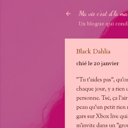
Ma vie c'est d'la m
Un blogue qui cond
Black Dahlia
chié le
20 janvier
"Tu t'aides pas", qu'on
chaque jour, y a rien 
personne. Tsé, ça l'air
peau qu'un petit rien
gars sur Xbox live q
m'invite dans un "grou