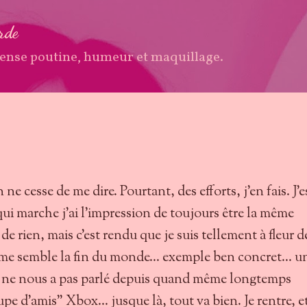
Accéder au contenu principal
arde
ense poutine, humeur et maquillage.
 ne cesse de me dire. Pourtant, des efforts, j'en fais. J'e
qui marche j'ai l'impression de toujours être la même
 de rien, mais c'est rendu que je suis tellement à fleur d
 me semble la fin du monde... exemple ben concret... u
ui ne nous a pas parlé depuis quand même longtemps
pe d'amis" Xbox... jusque là, tout va bien. Je rentre, et