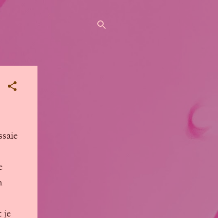
ssaie
e
n
 je