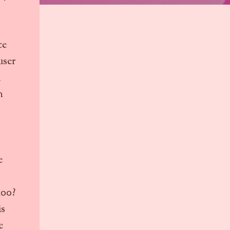
ce
user
à
n
e
100?
is
e