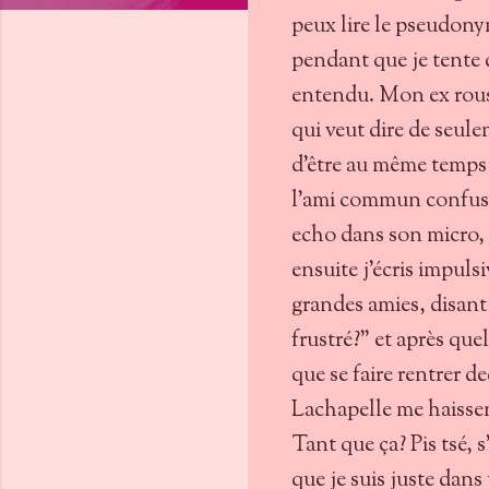
peux lire le pseudonym
pendant que je tente d
entendu. Mon ex rousp
qui veut dire de seule
d'être au même temps 
l'ami commun confus 
echo dans son micro, j
ensuite j'écris impuls
grandes amies, disant
frustré?" et après quel
que se faire rentrer 
Lachapelle me haissent
Tant que ça? Pis tsé, s'
que je suis juste dans