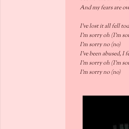
And my fears are ov
I've lost it all fell t
I'm sorry oh (I'm so
I'm sorry no (no)
I've been abused, I 
I'm sorry oh (I'm so
I'm sorry no (no)