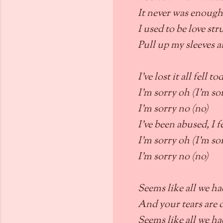
It never was enough
I used to be love st
Pull up my sleeves a
I've lost it all fell t
I'm sorry oh (I'm so
I'm sorry no (no)
I've been abused, I 
I'm sorry oh (I'm so
I'm sorry no (no)
Seems like all we had
And your tears are 
Seems like all we had