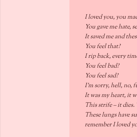
I loved you, you ma
You gave me hate, se
It saved me and thes
You feel that?
I rip back, every tim
You feel bad?
You feel sad?
I'm sorry, hell, no, 
It was my heart, it w
This strife – it dies.
These lungs have sun
remember I loved y