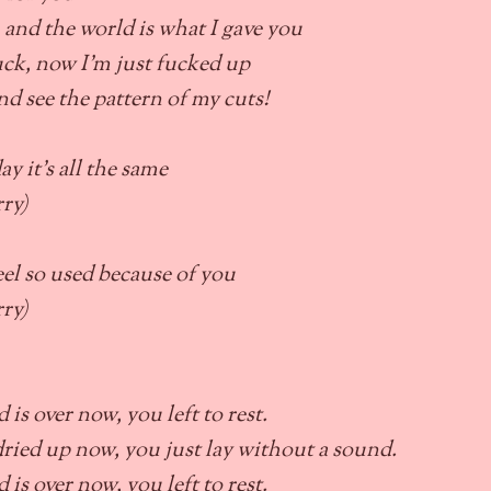
 and the world is what I gave you
ruck, now I'm just fucked up
nd see the pattern of my cuts!
oday it's all the same
rry)
feel so used because of you
rry)
 is over now, you left to rest.
dried up now, you just lay without a sound.
 is over now, you left to rest.