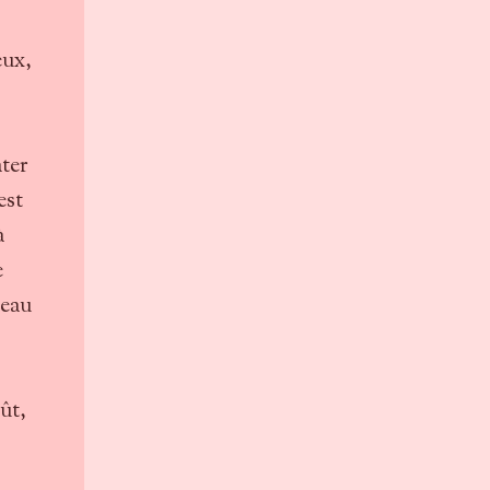
eux,
ter
est
à
e
beau
ût,