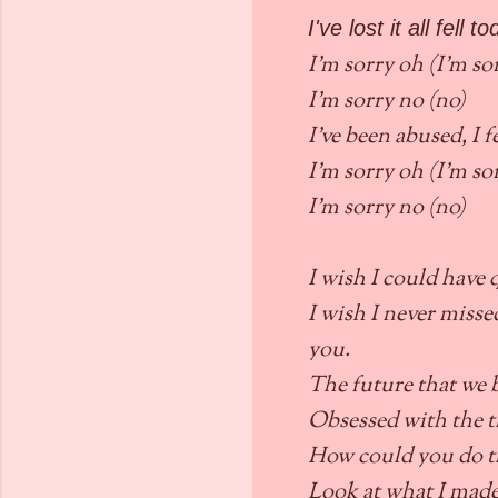
I've lost it all fell 
I'm sorry oh (I'm so
I'm sorry no (no)
I've been abused, I 
I'm sorry oh (I'm so
I'm sorry no (no)
I wish I could have 
I wish I never misse
you.
The future that we 
Obsessed with the t
How could you do t
Look at what I made