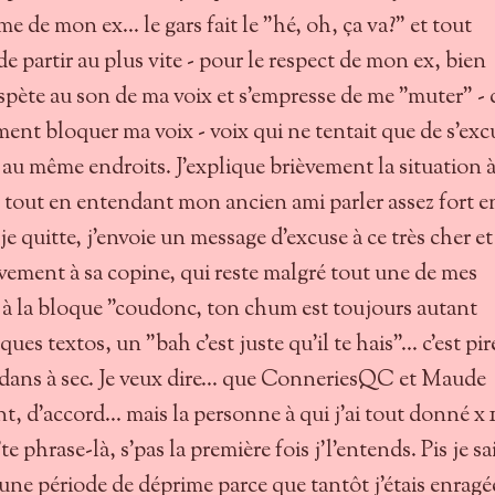
e de mon ex... le gars fait le "hé, oh, ça va?" et tout
e partir au plus vite - pour le respect de mon ex, bien
ète au son de ma voix et s'empresse de me "muter" - 
ment bloquer ma voix - voix qui ne tentait que de s'exc
au même endroits. J'explique brièvement la situation 
tout en entendant mon ancien ami parler assez fort e
e quitte, j'envoie un message d'excuse à ce très cher et
ivement à sa copine, qui reste malgré tout une de mes
 à la bloque "coudonc, ton chum est toujours autant
ques textos, un "bah c'est juste qu'il te hais"... c'est pir
dedans à sec. Je veux dire... que ConneriesQC et Maude
, d'accord... mais la personne à qui j'ai tout donné x 
te phrase-là, s'pas la première fois j'l'entends. Pis je sa
 une période de déprime parce que tantôt j'étais enragé