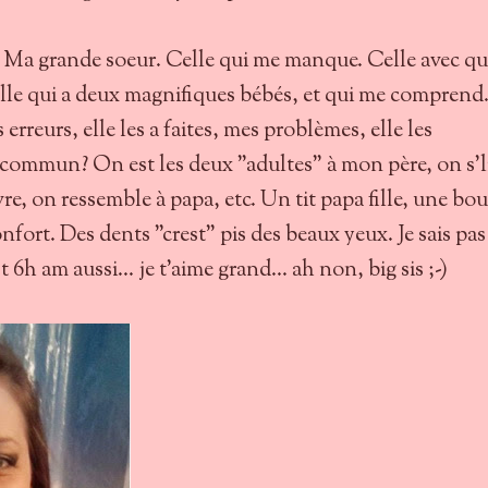
Ma grande soeur. Celle qui me manque. Celle avec qui
lle qui a deux magnifiques bébés, et qui me comprend
s erreurs, elle les a faites, mes problèmes, elle les
ommun? On est les deux "adultes" à mon père, on s'l
e, on ressemble à papa, etc. Un tit papa fille, une bou
onfort. Des dents "crest" pis des beaux yeux. Je sais pas
t 6h am aussi... je t'aime grand... ah non, big sis ;-)