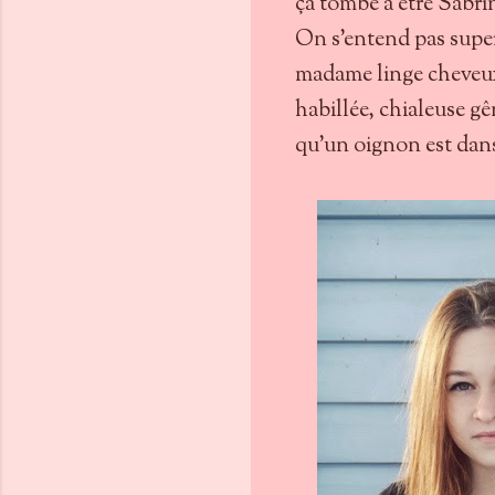
ça tombe à être Sabrin
On s'entend pas super
madame linge cheveux
habillée, chialeuse gê
qu'un oignon est dans 