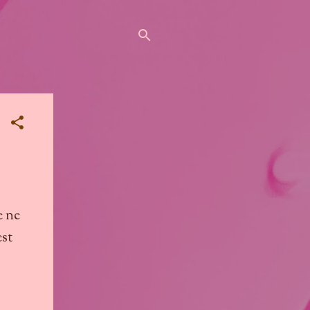
e ne
est