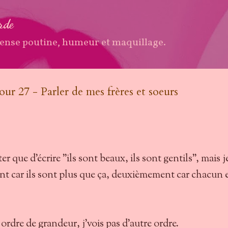
Accéder au contenu principal
arde
ense poutine, humeur et maquillage.
our 27 - Parler de mes frères et soeurs
r que d'écrire "ils sont beaux, ils sont gentils", mais j
t car ils sont plus que ça, deuxièmement car chacun 
dre de grandeur, j'vois pas d'autre ordre.