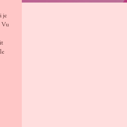
 je
. Vu
it
le