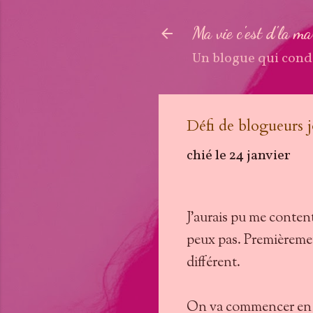
Ma vie c'est d'la m
Un blogue qui cond
Défi de blogueurs j
chié le
24 janvier
J'aurais pu me contente
peux pas. Premièremen
différent.
On va commencer en or