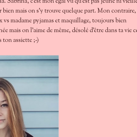
a. Sabrina, c'est mon égal vu qu'est pas jeune ni vieille
 bien mais on s'y trouve quelque part. Mon contraire,
 vs madame pyjamas et maquillage, toujours bien
née mais on l'aime de même, désolé d'être dans ta vie c
ton assiette ;-)