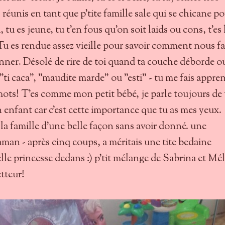
 réunis en tant que p'tite famille sale qui se chicane p
 tu es jeune, tu t'en fous qu'on soit laids ou cons, t'es 
Tu es rendue assez vieille pour savoir comment nous fa
onner. Désolé de rire de toi quand ta couche déborde o
ti caca", "maudite marde" ou "esti" - tu me fais appre
 mots! T'es comme mon petit bébé, je parle toujours de 
 enfant car c'est cette importance que tu as mes yeux.
la famille d'une belle façon sans avoir donné. une
aman - après cinq coups, a méritais une tite bedaine
lle princesse dedans :) p'tit mélange de Sabrina et Mél
tteur!