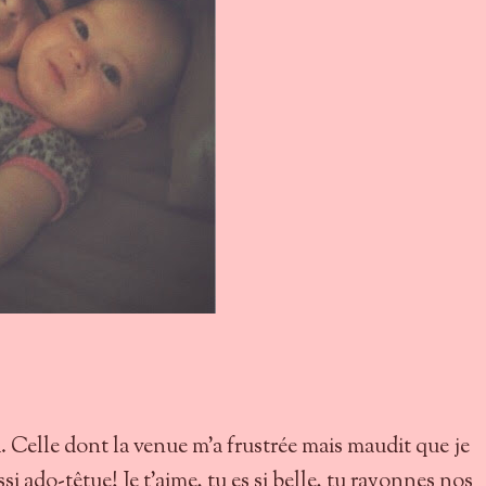
a. Celle dont la venue m'a frustrée mais maudit que je
ssi ado-têtue! Je t'aime, tu es si belle, tu rayonnes nos