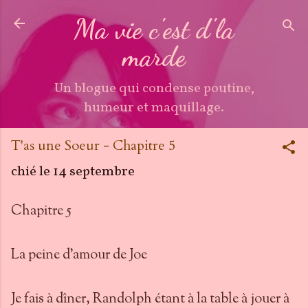
Accéder au contenu principal
Ma vie c'est d'la
marde
Un blogue qui condense poutine,
humeur et maquillage.
T'as une Soeur - Chapitre 5
chié le
14 septembre
Chapitre 5
La peine d'amour de Joe
Je fais à dîner, Randolph étant à la table à jouer à