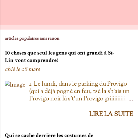
articles populaires sans raison
10 choses que seul les gens qui ont grandi à St-
Lin vont comprendre!
chié le
08 mars
1. Le lundi, dans le parking du Provigo
(qui a déjà pogné en feu, tsé la s't'ais un
Provigo noir là s't'un Provigo griiiiiiiiiiis)
y a des expositions de chars. Des fois,
t'oublie qu'on est lundi mais là tu vois
LIRE LA SUITE
les chars à la Ramone dans le parking
pis t'es comme '' ben oui toi, on est
lundi ''. Life hack du Provigo: si tu te
Qui se cache derrière les costumes de