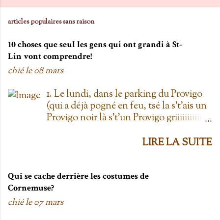
articles populaires sans raison
10 choses que seul les gens qui ont grandi à St-
Lin vont comprendre!
chié le
08 mars
1. Le lundi, dans le parking du Provigo
(qui a déjà pogné en feu, tsé la s't'ais un
Provigo noir là s't'un Provigo griiiiiiiiiiis)
y a des expositions de chars. Des fois,
t'oublie qu'on est lundi mais là tu vois
LIRE LA SUITE
les chars à la Ramone dans le parking
pis t'es comme '' ben oui toi, on est
lundi ''. Life hack du Provigo: si tu te
Qui se cache derrière les costumes de
rends à la boulangerie, tu peux
Cornemuse?
demander un biscuit et y vont t'en
chié le
07 mars
donner un gratis; j't'el jure. On allait