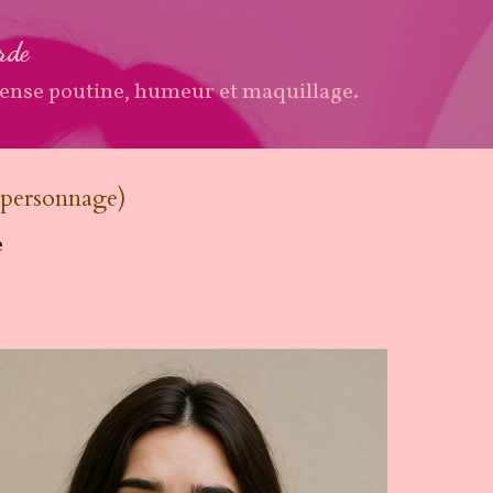
Accéder au contenu principal
arde
ense poutine, humeur et maquillage.
(personnage)
e