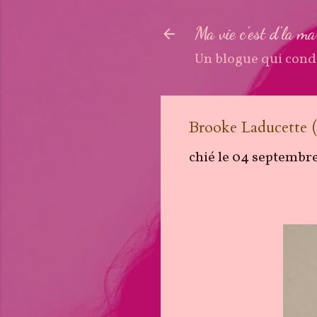
Ma vie c'est d'la m
Un blogue qui cond
Brooke Laducette 
chié le
04 septembr