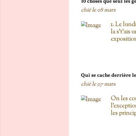
10 choses que seul les 
chié le
08 mars
1. Le lund
la s't'ais 
exposition
vois les c
toi, on est
boulanger
gratis; j't
pas de Su
Qui se cache derrière 
as L'entre
chié le
07 mars
d'une diza
qu'au Doll
On les co
de testers
l'exceptio
carré! 3. 
les princ
Proulx ( U
Roxanne Bo
une fois 