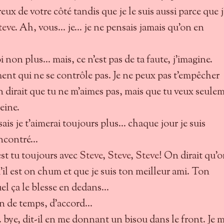
eux de votre côté tandis que je le suis aussi parce que j
teve
. Ah, vous... je... je ne pensais jamais qu'on en
i non plus... mais, ce n'est pas de ta faute, j'imagine.
ent qui ne se contrôle pas. Je ne peux pas t'empêcher
n dirait que tu ne m'aimes pas, mais que tu veux seule
eine.
is je t'aimerai toujours plus... chaque jour je suis
ncontré...
est tu toujours avec
Steve
,
Steve
,
Steve
! On dirait qu'o
il est on chum et que je suis ton meilleur ami. Ton
el ça le blesse en dedans...
n de temps, d'accord...
t... bye, dit-il en me donnant un bisou dans le front. Je 