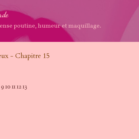
Accéder au contenu principal
arde
ense poutine, humeur et maquillage.
ux - Chapitre 15
9
10
11
12
13