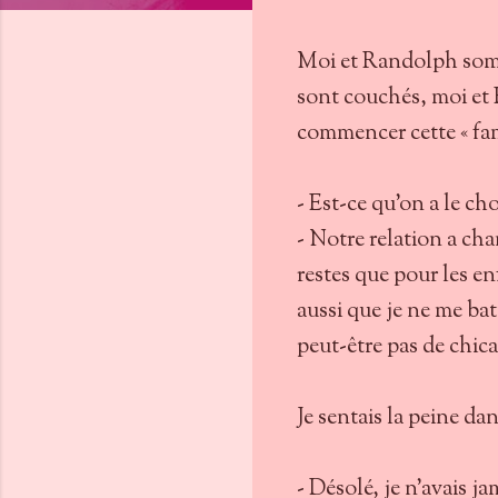
Moi et Randolph somm
sont couchés, moi et 
commencer cette « fam
- Est-ce qu'on a le cho
- Notre relation a chan
restes que pour les en
aussi que je ne me bat
peut-être pas de chic
Je sentais la peine dan
- Désolé, je n'avais j