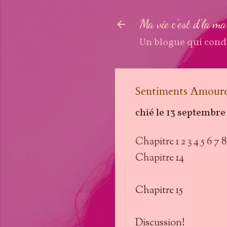
Ma vie c'est d'la m
Un blogue qui cond
Sentiments Amoure
chié le
13 septembre
Chapitre 1
2
3
4
5
6
7
8
Chapitre 14
Chapitre 15
Discussion!