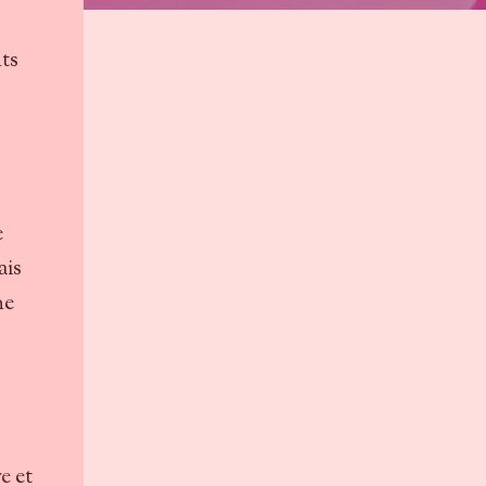
ts
e
ais
ne
ve
et