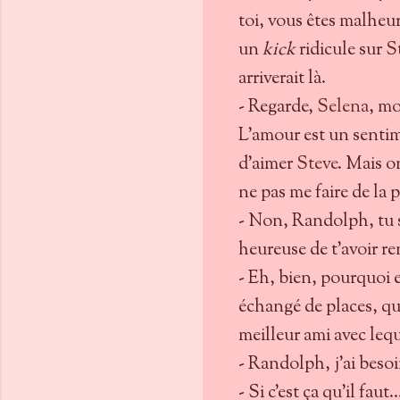
toi, vous êtes malheur
un
kick
ridicule sur
S
arriverait là.
- Regarde,
Selena
, mo
L'amour est un sentim
d'aimer
Steve
. Mais o
ne pas me faire de la p
- Non, Randolph, tu sa
heureuse de t'avoir re
- Eh, bien, pourquoi 
échangé de places, qu'
meilleur ami avec lequ
- Randolph, j'ai besoi
- Si c'est ça qu'il fau