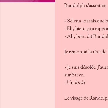
Randolph s'assoit en
-
Selena
, tu sais que 
- Eh, bien, ça a rappo
- Ah, bon, dit Randol
Je remontai la tête 
- Je suis désolée. J'a
sur
Steve
.
- Un
kick
?
Le visage de Randol