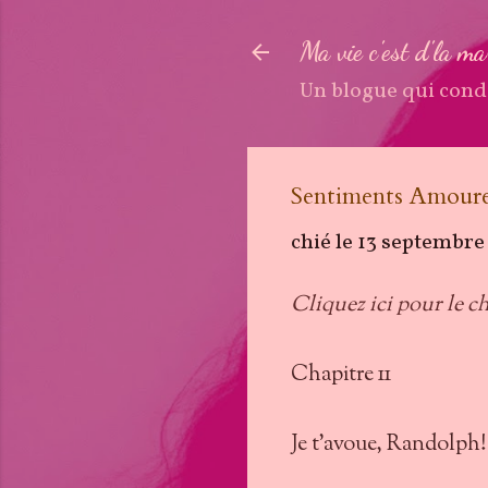
Ma vie c'est d'la m
Un blogue qui cond
Sentiments Amoure
chié le
13 septembre
Cliquez ici pour le ch
Chapitre 11
Je t'avoue, Randolph