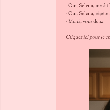
- Oui,
Selena
, me di
- Oui,
Selena
, répète
- Merci, vous deux.
Cliquez ici pour le ch