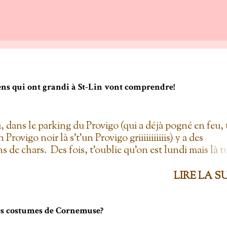
gens qui ont grandi à St-Lin vont comprendre!
i, dans le parking du Provigo (qui a déjà pogné en feu, 
un Provigo noir là s't'un Provigo griiiiiiiiiiis) y a des
s de chars. Des fois, t'oublie qu'on est lundi mais là t
hars à la Ramone dans le parking pis t'es comme '' ben
 lundi ''. Life hack du Provigo: si tu te rends à la
LIRE LA S
ie, tu peux demander un biscuit et y vont t'en donner
'el jure. On allait toujours au Provigo.... parce que y en 
per C! 2. L'entrepôt en Folie Fuck le Dollarama quand
les costumes de Cornemuse?
pôt en Folie! Ayant également déjà pogné en feu il y a