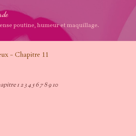
Accéder au contenu principal
arde
ense poutine, humeur et maquillage.
ux - Chapitre 11
apitre 1
2
3
4
5
6
7
8
9
10
!