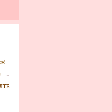
tsé
u
 oui
UITE
 un
avait
 tu
 plus