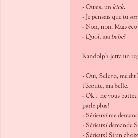
- Ouais, un
kick
.
- Je pensais que tu so
- Non, non. Mais écou
- Quoi, ma
babe
?
Randolph jetta un reg
- Oui,
Selena
, me dit
t'écoute, ma belle.
- Ok... ne vous battez 
parle plus!
- Sérieux? me demand
- Sérieux? demande
S
- Sérieux! Si un choix