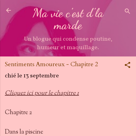
Accéder au contenu principal
Ma vie c'est d'la
marde
Un blogue qui condense poutine,
humeur et maquillage.
Sentiments Amoureux - Chapitre 2
chié le
13 septembre
Cliquez ici pour le chapitre 1
Chapitre 2
Dans la piscine