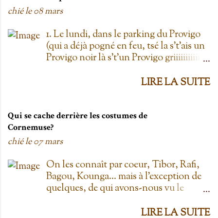
chié le
08 mars
1. Le lundi, dans le parking du Provigo
(qui a déjà pogné en feu, tsé la s't'ais un
Provigo noir là s't'un Provigo griiiiiiiiiiis)
y a des expositions de chars. Des fois,
t'oublie qu'on est lundi mais là tu vois
LIRE LA SUITE
les chars à la Ramone dans le parking
pis t'es comme '' ben oui toi, on est
lundi ''. Life hack du Provigo: si tu te
Qui se cache derrière les costumes de
rends à la boulangerie, tu peux
Cornemuse?
demander un biscuit et y vont t'en
chié le
07 mars
donner un gratis; j't'el jure. On allait
toujours au Provigo.... parce que y en
On les connaît par coeur, Tibor, Rafi,
avait pas de Super C! 2. L'entrepôt en
Bagou, Kounga... mais à l'exception de
Folie Fuck le Dollarama quand tu as
quelques, de qui avons-nous vu le
L'entrepôt en Folie! Ayant également
visage? Je vais faire les principaux
déjà pogné en feu il y a plus d'une
personnages; allez-y! Cornemuse, Jouée
LIRE LA SUITE