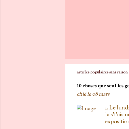
articles populaires sans raison
10 choses que seul les 
chié le
08 mars
1. Le lund
la s't'ais 
exposition
vois les c