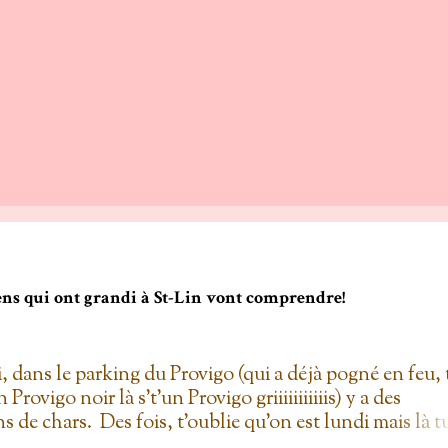
gens qui ont grandi à St-Lin vont comprendre!
i, dans le parking du Provigo (qui a déjà pogné en feu, 
un Provigo noir là s't'un Provigo griiiiiiiiiiis) y a des
s de chars. Des fois, t'oublie qu'on est lundi mais là t
hars à la Ramone dans le parking pis t'es comme '' ben