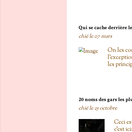
toi, on est
boulanger
gratis; j't
pas de Su
Qui se cache derrière 
as L'entre
chié le
07 mars
d'une diza
qu'au Doll
On les co
de testers
l'exceptio
carré! 3. 
les princ
Proulx ( U
Roxanne Bo
une fois 
Mémoires 
la loi ) T
20 noms des gars les pl
Polygraphe
chié le
25 octobre
était une
Home Depo
Ceci est
Joué par 
c'est i