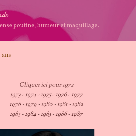
Accéder au contenu principal
arde
ense poutine, humeur et maquillage.
 ans
Cliquez ici pour 1972
1973
-
1
974
-
1
975
-
1
976
-
1
977
1978
-
1979
-
1980
-
1981
-
1982
1983
-
1984
-
1985
-
1986
-
1987