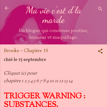
Accéder au contenu principal
Ma vie c'est d'la
marde
Un blogue qui condense poutine,
humeur et maquillage.
Brooke - Chapitre 15
chié le
15 septembre
Cliquez ici pour
chapitre
1
2
3
4
5
6
7
8
9
10
11
12
13
14
TRIGGER WARNING :
SUBSTANCES.