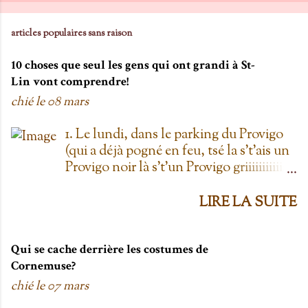
e
n
articles populaires sans raison
t
10 choses que seul les gens qui ont grandi à St-
a
Lin vont comprendre!
i
chié le
08 mars
r
e
1. Le lundi, dans le parking du Provigo
(qui a déjà pogné en feu, tsé la s't'ais un
Provigo noir là s't'un Provigo griiiiiiiiiiis)
y a des expositions de chars. Des fois,
t'oublie qu'on est lundi mais là tu vois
LIRE LA SUITE
les chars à la Ramone dans le parking
pis t'es comme '' ben oui toi, on est
lundi ''. Life hack du Provigo: si tu te
Qui se cache derrière les costumes de
rends à la boulangerie, tu peux
Cornemuse?
demander un biscuit et y vont t'en
chié le
07 mars
donner un gratis; j't'el jure. On allait