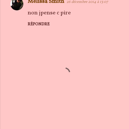
Melissa Smith
26 décembre 2014 à 13:07
non jpense c pire
RÉPONDRE
E