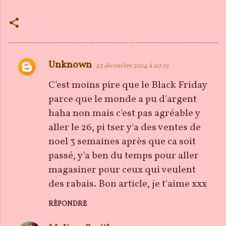
Unknown
25 décembre 2014 à 20:19
C
o
C'est moins pire que le Black Friday
m
parce que le monde a pu d'argent
m
haha non mais c'est pas agréable y
e
aller le 26, pi tser y'a des ventes de
n
noel 3 semaines après que ca soit
t
passé, y'a ben du temps pour aller
a
magasiner pour ceux qui veulent
i
des rabais. Bon article, je t'aime xxx
r
RÉPONDRE
e
s