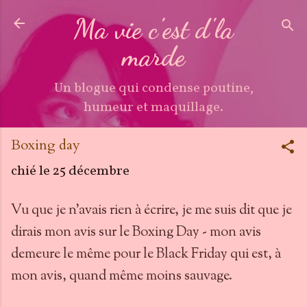
Accéder au contenu principal
Ma vie c'est d'la
marde
Un blogue qui condense poutine,
humeur et maquillage.
Boxing day
chié le
25 décembre
Vu que je n'avais rien à écrire, je me suis dit que je
dirais mon avis sur le Boxing Day - mon avis
demeure le même pour le Black Friday qui est, à
mon avis, quand même moins sauvage.