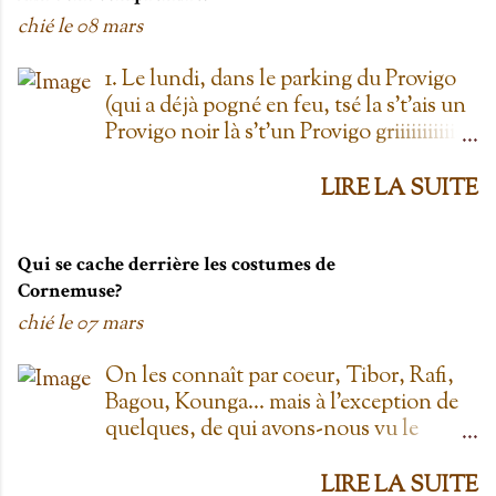
chié le
08 mars
1. Le lundi, dans le parking du Provigo
(qui a déjà pogné en feu, tsé la s't'ais un
Provigo noir là s't'un Provigo griiiiiiiiiiis)
y a des expositions de chars. Des fois,
t'oublie qu'on est lundi mais là tu vois
LIRE LA SUITE
les chars à la Ramone dans le parking
pis t'es comme '' ben oui toi, on est
lundi ''. Life hack du Provigo: si tu te
Qui se cache derrière les costumes de
rends à la boulangerie, tu peux
Cornemuse?
demander un biscuit et y vont t'en
chié le
07 mars
donner un gratis; j't'el jure. On allait
toujours au Provigo.... parce que y en
On les connaît par coeur, Tibor, Rafi,
avait pas de Super C! 2. L'entrepôt en
Bagou, Kounga... mais à l'exception de
Folie Fuck le Dollarama quand tu as
quelques, de qui avons-nous vu le
L'entrepôt en Folie! Ayant également
visage? Je vais faire les principaux
déjà pogné en feu il y a plus d'une
personnages; allez-y! Cornemuse, Jouée
LIRE LA SUITE