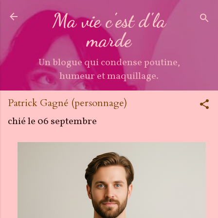
Accéder au contenu principal
Ma vie c'est d'la
marde
Un blogue qui condense poutine,
humeur et maquillage.
Patrick Gagné (personnage)
chié le
06 septembre