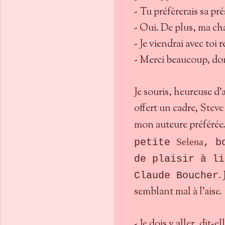
- Tu préfèrerais sa pr
- Oui. De plus, ma ch
- Je viendrai avec toi
- Merci beaucoup, dom
Je souris, heureuse d’a
offert un cadre,
Steve
mon auteure préférée...
Selena
petite
, b
de plaisir à li
.
Claude Boucher
semblant mal à l’aise
- Je dois y aller, dit-