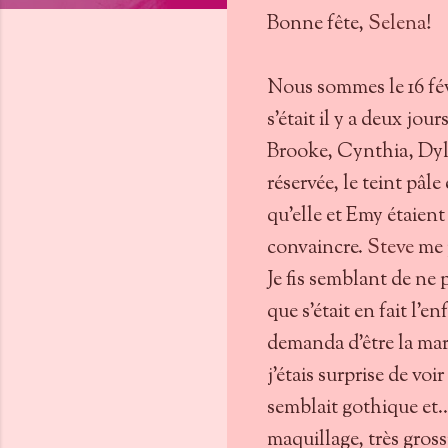
Bonne fête,
Selena
!
Nous sommes le 16 fév
s’était il y a deux jours
Brooke, Cynthia, Dyla
réservée, le teint pâle
qu’elle et Emy étaient 
convaincre.
Steve
me p
Je fis semblant de ne p
que s’était en fait l’en
demanda d’être la marr
j’étais surprise de voi
semblait gothique et..
maquillage, très gros