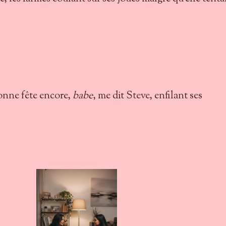
.
. bonne fête encore,
babe
, me dit
Steve
, enfilant ses
.