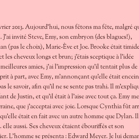
rier 2013. Aujourd’hui, nous fêtons ma fête, malgré q
. J’ai invité
Steve
, Emy, son embryon (des blagues!),
n (pas le choix), Marie-Ève et Joe. Brooke était timide
 et les cheveux longs et brun; j’étais sceptique à l’idée
meilleures amies, j’ai l’impression qu’il tentait plus de
rit à part, avec Emy, m’annonçant qu'elle était encein
as le savoir, afin qu’il ne se sente pas trahi. Il m’expliq
fant de Justin, et qu’il était à l’aise avec tout ça. Emy me
aine, que j’acceptai avec joie. Lorsque Cynthia fût arr
r qu’elle était en fait avec un autre homme que Dylan. Il
. elle aussi. Ses cheveux étaient ébouriffés et son
sier. L’homme se présenta : Edward Meyer. Je lui dema