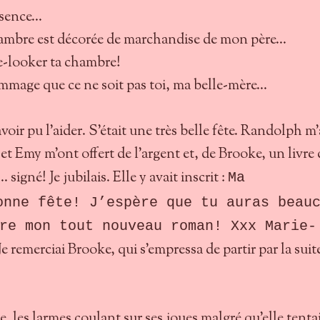
ésence...
ambre est décorée de marchandise de mon père...
 re-looker ta chambre!
mage que ce ne soit pas toi, ma belle-mère...
voir pu l’aider. S’était une très belle fête. Randolph m’
et Emy m’ont offert de l’argent et, de Brooke, un livre 
 signé! Je jubilais. Elle y avait inscrit :
Ma
onne fête! J’espère que tu auras beau
re mon tout nouveau roman! Xxx Marie-
 Je remerciai Brooke, qui s’empressa de partir par la suit
.
elle, les larmes coulant sur ses joues malgré qu’elle tenta