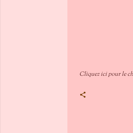
Cliquez ici pour le ch
C
o
m