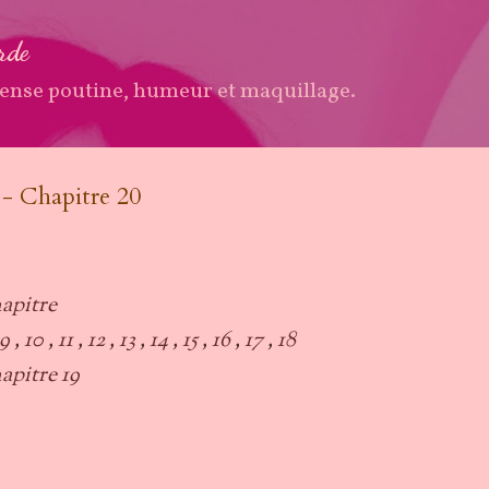
Accéder au contenu principal
arde
ense poutine, humeur et maquillage.
 - Chapitre 20
hapitre
9
,
10
,
11
,
12
,
13
,
14
,
15
,
16
,
17
,
18
apitre 19