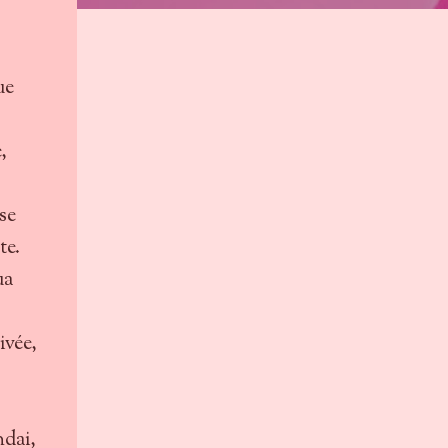
ue
,
 se
te.
ua
ivée,
ndai,