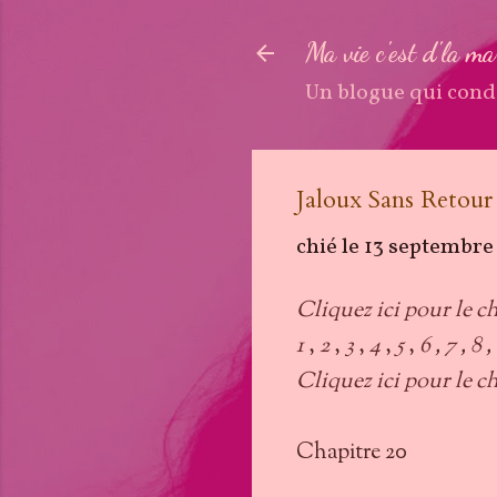
Ma vie c'est d'la m
Un blogue qui cond
Jaloux Sans Retour
chié le
13 septembre
Cliquez ici pour le c
1
,
2
,
3
,
4
,
5
,
6
,
7
,
8
,
Cliquez ici pour le ch
Chapitre 20